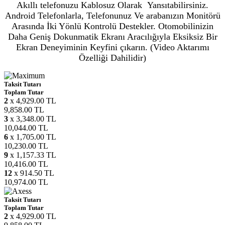
Akıllı telefonuzu Kablosuz Olarak Yansıtabilirsiniz.
Android Telefonlarla, Telefonunuz Ve arabanızın Monitörü
Arasında İki Yönlü Kontrolü Destekler. Otomobilinizin
Daha Geniş Dokunmatik Ekranı Aracılığıyla Eksiksiz Bir
Ekran Deneyiminin Keyfini çıkarın. (Video Aktarımı
Özelliği Dahilidir)
Taksit Tutarı
Toplam Tutar
2
x 4,929.00 TL
9,858.00 TL
3
x 3,348.00 TL
10,044.00 TL
6
x 1,705.00 TL
10,230.00 TL
9
x 1,157.33 TL
10,416.00 TL
12
x 914.50 TL
10,974.00 TL
Taksit Tutarı
Toplam Tutar
2
x 4,929.00 TL