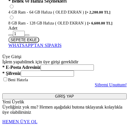
* Bellek ve Hafıza Seçenekleri
4 GB Ram - 64 GB Hafıza ( OLED EKRAN )
[+ 2,200.00 TL]
8 GB Ram - 128 GB Hafıza ( OLED EKRAN )
[+ 6,600.00 TL]
Adet
SEPETE EKLE
WHATSAPP'TAN SİPARİŞ
Üye Girişi
İşlem yapabilmek için üye girişi gereklidir
* E-Posta Adresiniz
* Şifreniz
Beni Hatırla
Şifremi Unuttum!
GİRİŞ YAP
Yeni Üyelik
Üyeliğiniz yok mu? Hemen aşağıdaki butona tıklayarak kolaylıkla
üye olabilirsiniz
HEMEN ÜYE OL