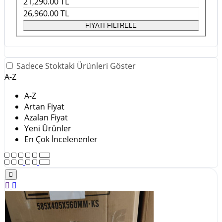
21,290.00
TL
26,960.00
TL
FİYATI FİLTRELE
Sadece Stoktaki Ürünleri Göster
A-Z
A-Z
Artan Fiyat
Azalan Fiyat
Yeni Ürünler
En Çok İncelenenler