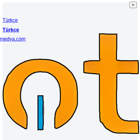
×
×
Türkçe
Türkçe
imedya.com