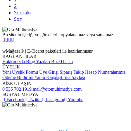
2
Sonraki
Son
Bu sitenin içeriği ve görselleri kopyalanamaz veya satılamaz.
wMağaza® | E-Ticaret paketleri ile hazırlanmıştır.
BAĞLANTILAR
Hakkımızda
Blog Yazıları
Bize Ulaşın
ÜYELİK
Yeni Üyelik Formu
Üye Girişi
Sipariş Takip
Hesap Numaralarımız
Ödeme Bildirimi Yapın
Karşılaştırma Sayfası
BİZE ULAŞIN
0 535 702 1919
mail@otomultimedya.com
SOSYAL MEDYA
Facebook
Twitter
Instagram
Youtube