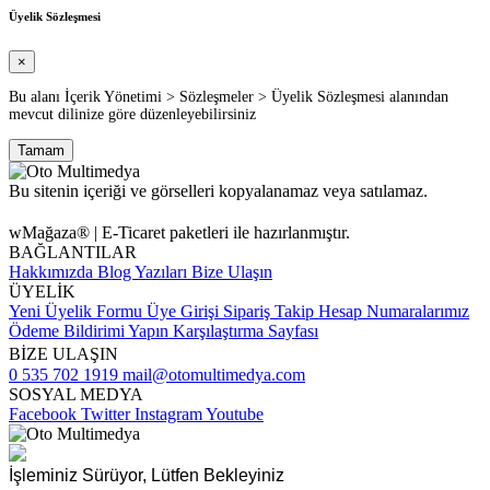
Üyelik Sözleşmesi
×
Bu alanı İçerik Yönetimi > Sözleşmeler > Üyelik Sözleşmesi alanından
mevcut dilinize göre düzenleyebilirsiniz
Tamam
Bu sitenin içeriği ve görselleri kopyalanamaz veya satılamaz.
wMağaza® | E-Ticaret paketleri ile hazırlanmıştır.
BAĞLANTILAR
Hakkımızda
Blog Yazıları
Bize Ulaşın
ÜYELİK
Yeni Üyelik Formu
Üye Girişi
Sipariş Takip
Hesap Numaralarımız
Ödeme Bildirimi Yapın
Karşılaştırma Sayfası
BİZE ULAŞIN
0 535 702 1919
mail@otomultimedya.com
SOSYAL MEDYA
Facebook
Twitter
Instagram
Youtube
İşleminiz Sürüyor, Lütfen Bekleyiniz