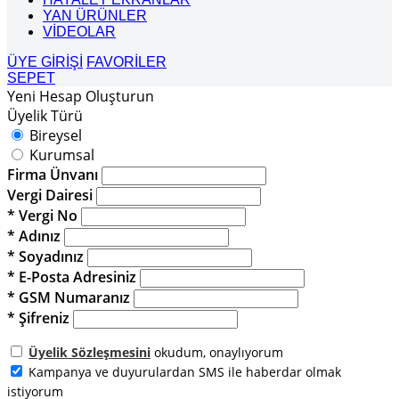
YAN ÜRÜNLER
VİDEOLAR
ÜYE GİRİŞİ
FAVORİLER
SEPET
Yeni Hesap Oluşturun
Üyelik Türü
Bireysel
Kurumsal
Firma Ünvanı
Vergi Dairesi
* Vergi No
* Adınız
* Soyadınız
* E-Posta Adresiniz
* GSM Numaranız
* Şifreniz
Üyelik Sözleşmesini
okudum, onaylıyorum
Kampanya ve duyurulardan SMS ile haberdar olmak
istiyorum