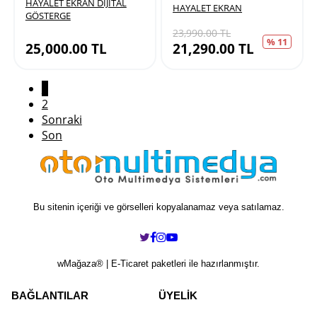
HAYALET EKRAN DİJİTAL
HAYALET EKRAN
GÖSTERGE
23,990.00
TL
% 11
25,000.00
TL
21,290.00
TL
(current)
1
2
Sonraki
Son
Bu sitenin içeriği ve görselleri kopyalanamaz veya satılamaz.
wMağaza® | E-Ticaret paketleri ile hazırlanmıştır.
BAĞLANTILAR
ÜYELİK