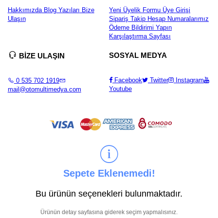
Hakkımızda
Blog Yazıları
Bize
Yeni Üyelik Formu
Üye Girişi
Ulaşın
Sipariş Takip
Hesap Numaralarımız
Ödeme Bildirimi Yapın
Karşılaştırma Sayfası
SOSYAL MEDYA
BİZE ULAŞIN
Facebook
Twitter
Instagram
0 535 702 1919
Youtube
mail@otomultimedya.com
Sepete Eklenemedi!
Bu ürünün seçenekleri bulunmaktadır.
Ürünün detay sayfasına giderek seçim yapmalısınız.