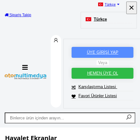
Türkçe
×
×
Kurumsal
Yardım
Türkçe
ÜYE GİRİŞİ YAP
Veya
HEMEN ÜYE OL
Karşılaştırma Listesi
Favori Ürünler Listesi
Hayalet Ekranlar