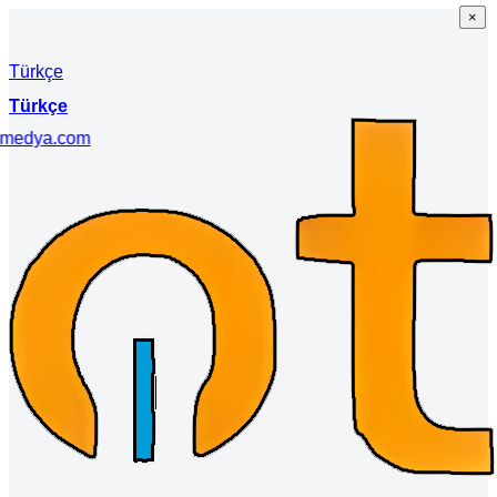
×
×
Türkçe
Türkçe
imedya.com