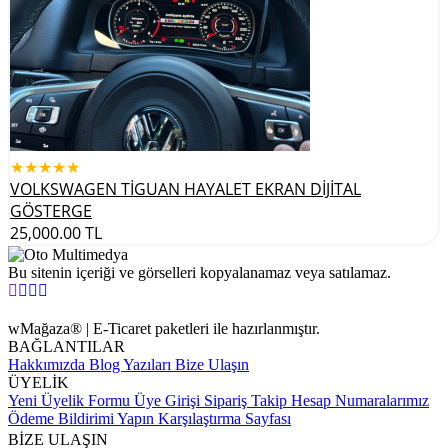
★★★★★
VOLKSWAGEN TİGUAN HAYALET EKRAN DİJİTAL
GÖSTERGE
25,000.00
TL
Bu sitenin içeriği ve görselleri kopyalanamaz veya satılamaz.
wMağaza® | E-Ticaret paketleri ile hazırlanmıştır.
BAĞLANTILAR
Hakkımızda
Blog Yazıları
Bize Ulaşın
ÜYELİK
Yeni Üyelik Formu
Üye Girişi
Sipariş Takip
Hesap Numaralarımız
Ödeme Bildirimi Yapın
Karşılaştırma Sayfası
BİZE ULAŞIN