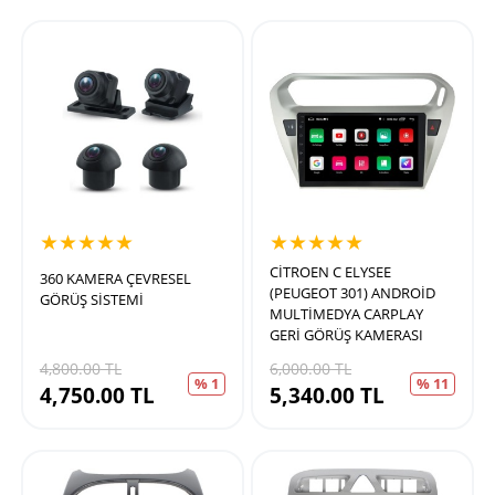
★★★★★
★★★★★
CİTROEN C ELYSEE
360 KAMERA ÇEVRESEL
(PEUGEOT 301) ANDROİD
GÖRÜŞ SİSTEMİ
MULTİMEDYA CARPLAY
GERİ GÖRÜŞ KAMERASI
4,800.00
TL
6,000.00
TL
% 1
% 11
4,750.00
TL
5,340.00
TL