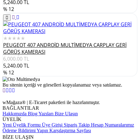
5,240.00
TL
% 12
★★★★★
PEUGEOT 407 ANDROİD MULTİMEDYA CARPLAY GERİ
GÖRÜŞ KAMERASI
6,000.00
TL
5,240.00
TL
% 12
Bu sitenin içeriği ve görselleri kopyalanamaz veya satılamaz.
wMağaza® | E-Ticaret paketleri ile hazırlanmıştır.
BAĞLANTILAR
Hakkımızda
Blog Yazıları
Bize Ulaşın
ÜYELİK
Yeni Üyelik Formu
Üye Girişi
Sipariş Takip
Hesap Numaralarımız
Ödeme Bildirimi Yapın
Karşılaştırma Sayfası
BİZE ULAŞIN