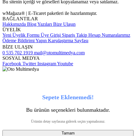
Bu sitenin içeriği ve görselleri kopyalanamaz veya satılamaz.
wMağaza® | E-Ticaret paketleri ile hazırlanmıştır.
BAĞLANTILAR
Hakkımızda
Blog Yazıları
Bize Ulaşın
ÜYELİK
Yeni Üyelik Formu
Üye Girişi
Sipariş Takip
Hesap Numaralarımız
Ödeme Bildirimi Yapın
Karşılaştırma Sayfası
BİZE ULAŞIN
0 535 702 1919
mail@otomultimedya.com
SOSYAL MEDYA
Facebook
Twitter
Instagram
Youtube
Sepete Eklenemedi!
Bu ürünün seçenekleri bulunmaktadır.
Ürünün detay sayfasına giderek seçim yapmalısınız.
Tamam