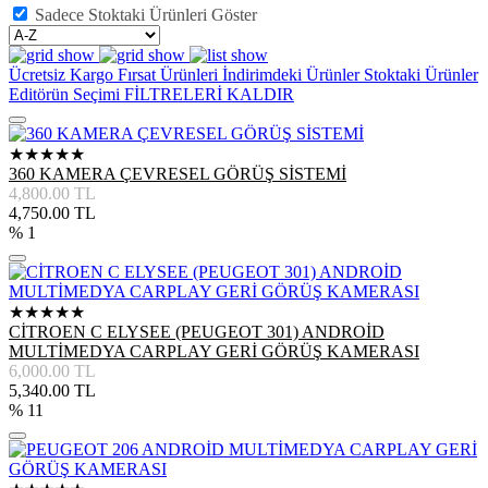
Sadece Stoktaki Ürünleri Göster
Ücretsiz Kargo
Fırsat Ürünleri
İndirimdeki Ürünler
Stoktaki Ürünler
Editörün Seçimi
FİLTRELERİ KALDIR
★★★★★
360 KAMERA ÇEVRESEL GÖRÜŞ SİSTEMİ
4,800.00
TL
4,750.00
TL
% 1
★★★★★
CİTROEN C ELYSEE (PEUGEOT 301) ANDROİD
MULTİMEDYA CARPLAY GERİ GÖRÜŞ KAMERASI
6,000.00
TL
5,340.00
TL
% 11