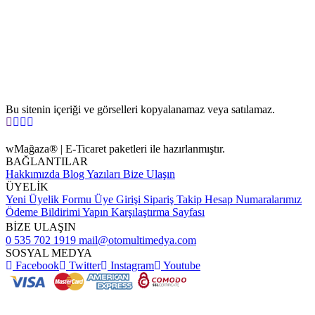
Bu sitenin içeriği ve görselleri kopyalanamaz veya satılamaz.
wMağaza® | E-Ticaret paketleri ile hazırlanmıştır.
BAĞLANTILAR
Hakkımızda
Blog Yazıları
Bize Ulaşın
ÜYELİK
Yeni Üyelik Formu
Üye Girişi
Sipariş Takip
Hesap Numaralarımız
Ödeme Bildirimi Yapın
Karşılaştırma Sayfası
BİZE ULAŞIN
0 535 702 1919
mail@otomultimedya.com
SOSYAL MEDYA
Facebook
Twitter
Instagram
Youtube