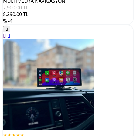
MULTİMEDYA NAVİGASYON
7,900.00
TL
8,290.00
TL
% -4
★★★★★